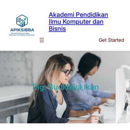
Skip
to
Akademi Pendidikan
content
Ilmu Komputer dan
Bisnis
Get Started
Tag:
Budidaya Ikan