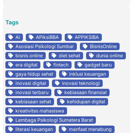
Tags
AI
APiksiBBA
APPiKSIBA
Asosiasi Psikologi Sumbar
BisnisOnline
bisnis online
diet sehat
dunia online
era digital
fintech
gadget baru
gaya hidup sehat
inklusi keuangan
inovasi digital
inovasi teknologi
inovasi terbaru
kebiasaan finansial
kebiasaan sehat
kehidupan digital
kreativitas mahasiswa
Lembaga Psikologi Sumatera Barat
literasi keuangan
manfaat menabung