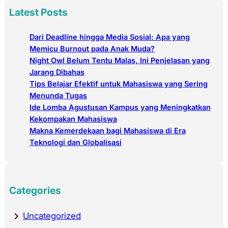
a
Latest Posts
r
c
Dari Deadline hingga Media Sosial: Apa yang
h
Memicu Burnout pada Anak Muda?
Night Owl Belum Tentu Malas, Ini Penjelasan yang
Jarang Dibahas
Tips Belajar Efektif untuk Mahasiswa yang Sering
Menunda Tugas
Ide Lomba Agustusan Kampus yang Meningkatkan
Kekompakan Mahasiswa
Makna Kemerdekaan bagi Mahasiswa di Era
Teknologi dan Globalisasi
Categories
Uncategorized