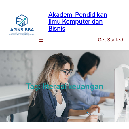
Skip
to
Akademi Pendidikan
content
Ilmu Komputer dan
Bisnis
Get Started
Tag:
literasi keuangan