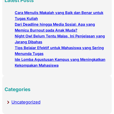
Latest Posts
r
c
Cara Menulis Makalah yang Baik dan Benar untuk
h
Tugas Kuliah
Dari Deadline hingga Media Sosial: Apa yang
Memicu Burnout pada Anak Muda?
Night Owl Belum Tentu Malas, Ini Penjelasan yang
Jarang Dibahas
Tips Belajar Efektif untuk Mahasiswa yang Sering
Menunda Tugas
Ide Lomba Agustusan Kampus yang Meningkatkan
Kekompakan Mahasiswa
Categories
Uncategorized