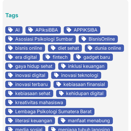
Tags
AI
APiksiBBA
APPiKSIBA
Asosiasi Psikologi Sumbar
BisnisOnline
bisnis online
diet sehat
dunia online
era digital
fintech
gadget baru
gaya hidup sehat
inklusi keuangan
inovasi digital
inovasi teknologi
inovasi terbaru
kebiasaan finansial
kebiasaan sehat
kehidupan digital
kreativitas mahasiswa
Lembaga Psikologi Sumatera Barat
literasi keuangan
manfaat menabung
media sosial
menjaga tubuh langsing