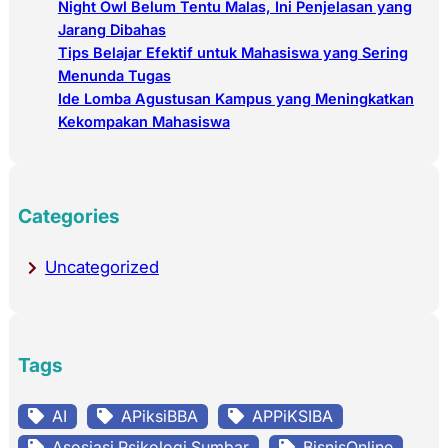
Night Owl Belum Tentu Malas, Ini Penjelasan yang
Jarang Dibahas
Tips Belajar Efektif untuk Mahasiswa yang Sering
Menunda Tugas
Ide Lomba Agustusan Kampus yang Meningkatkan
Kekompakan Mahasiswa
Categories
Uncategorized
Tags
AI
APiksiBBA
APPiKSIBA
Asosiasi Psikologi Sumbar
BisnisOnline