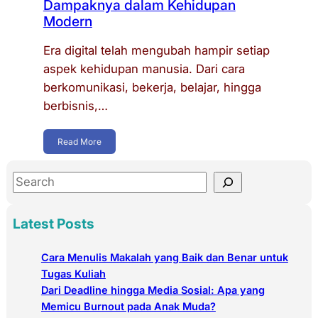
Dampaknya dalam Kehidupan
Modern
Era digital telah mengubah hampir setiap
aspek kehidupan manusia. Dari cara
berkomunikasi, bekerja, belajar, hingga
berbisnis,…
Read More
S
e
a
Latest Posts
r
c
Cara Menulis Makalah yang Baik dan Benar untuk
h
Tugas Kuliah
Dari Deadline hingga Media Sosial: Apa yang
Memicu Burnout pada Anak Muda?