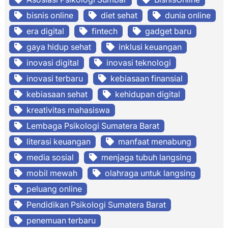
bisnis online
diet sehat
dunia online
era digital
fintech
gadget baru
gaya hidup sehat
inklusi keuangan
inovasi digital
inovasi teknologi
inovasi terbaru
kebiasaan finansial
kebiasaan sehat
kehidupan digital
kreativitas mahasiswa
Lembaga Psikologi Sumatera Barat
literasi keuangan
manfaat menabung
media sosial
menjaga tubuh langsing
mobil mewah
olahraga untuk langsing
peluang online
Pendidikan Psikologi Sumatera Barat
penemuan terbaru