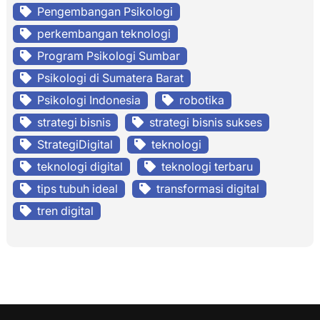
Pengembangan Psikologi
perkembangan teknologi
Program Psikologi Sumbar
Psikologi di Sumatera Barat
Psikologi Indonesia
robotika
strategi bisnis
strategi bisnis sukses
StrategiDigital
teknologi
teknologi digital
teknologi terbaru
tips tubuh ideal
transformasi digital
tren digital