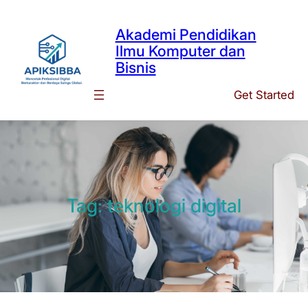
Skip
to
Akademi Pendidikan
content
Ilmu Komputer dan
Bisnis
Get Started
Tag:
teknologi digital