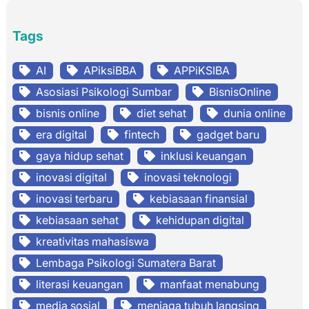
Tags
AI
APiksiBBA
APPiKSIBA
Asosiasi Psikologi Sumbar
BisnisOnline
bisnis online
diet sehat
dunia online
era digital
fintech
gadget baru
gaya hidup sehat
inklusi keuangan
inovasi digital
inovasi teknologi
inovasi terbaru
kebiasaan finansial
kebiasaan sehat
kehidupan digital
kreativitas mahasiswa
Lembaga Psikologi Sumatera Barat
literasi keuangan
manfaat menabung
media sosial
menjaga tubuh langsing