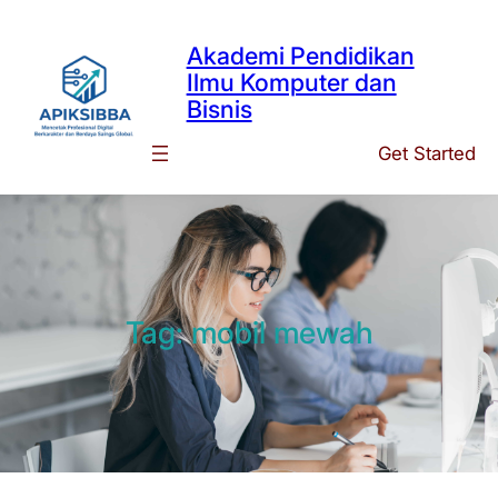
Skip
to
Akademi Pendidikan
content
Ilmu Komputer dan
Bisnis
Get Started
Tag:
mobil mewah