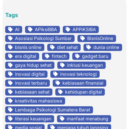
Tags
AI
APiksiBBA
APPiKSIBA
Asosiasi Psikologi Sumbar
BisnisOnline
bisnis online
diet sehat
dunia online
era digital
fintech
gadget baru
gaya hidup sehat
inklusi keuangan
inovasi digital
inovasi teknologi
inovasi terbaru
kebiasaan finansial
kebiasaan sehat
kehidupan digital
kreativitas mahasiswa
Lembaga Psikologi Sumatera Barat
literasi keuangan
manfaat menabung
media sosial
menjaga tubuh langsing