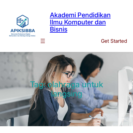
Skip
to
Akademi Pendidikan
content
Ilmu Komputer dan
Bisnis
Get Started
Tag:
olahraga untuk
langsing