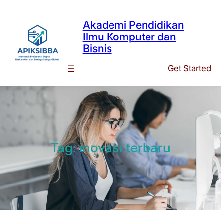
Skip
to
Akademi Pendidikan
content
Ilmu Komputer dan
Bisnis
Get Started
Tag:
inovasi terbaru