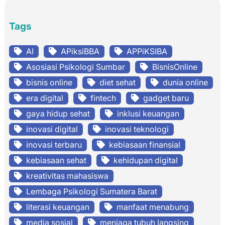
Tags
AI
APiksiBBA
APPiKSIBA
Asosiasi Psikologi Sumbar
BisnisOnline
bisnis online
diet sehat
dunia online
era digital
fintech
gadget baru
gaya hidup sehat
inklusi keuangan
inovasi digital
inovasi teknologi
inovasi terbaru
kebiasaan finansial
kebiasaan sehat
kehidupan digital
kreativitas mahasiswa
Lembaga Psikologi Sumatera Barat
literasi keuangan
manfaat menabung
media sosial
menjaga tubuh langsing