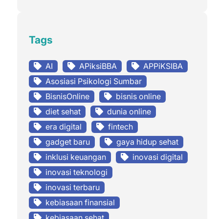
Tags
AI
APiksiBBA
APPiKSIBA
Asosiasi Psikologi Sumbar
BisnisOnline
bisnis online
diet sehat
dunia online
era digital
fintech
gadget baru
gaya hidup sehat
inklusi keuangan
inovasi digital
inovasi teknologi
inovasi terbaru
kebiasaan finansial
kebiasaan sehat