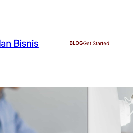
an Bisnis
BLOG
Get Started