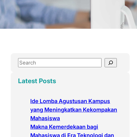
S
e
a
Latest Posts
r
c
Ide Lomba Agustusan Kampus
h
yang Meningkatkan Kekompakan
Mahasiswa
Makna Kemerdekaan bagi
Mahasiswa di Era Teknologi dan