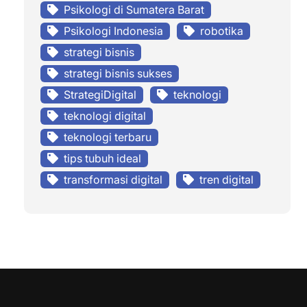
Psikologi di Sumatera Barat
Psikologi Indonesia
robotika
strategi bisnis
strategi bisnis sukses
StrategiDigital
teknologi
teknologi digital
teknologi terbaru
tips tubuh ideal
transformasi digital
tren digital