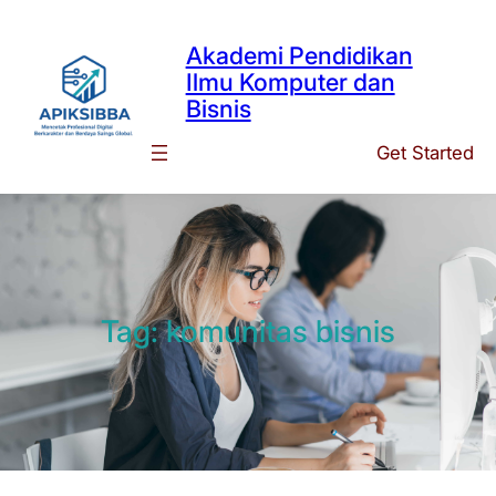
Skip
to
Akademi Pendidikan
content
Ilmu Komputer dan
Bisnis
Get Started
Tag:
komunitas bisnis