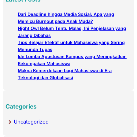
r
c
Dari Deadline hingga Media Sosial: Apa yang
h
Memicu Burnout pada Anak Muda?
Night Owl Belum Tentu Malas, Ini Penjelasan yang
Jarang Dibahas
Tips Belajar Efektif untuk Mahasiswa yang Sering
Menunda Tugas
Ide Lomba Agustusan Kampus yang Meningkatkan
Kekompakan Mahasiswa
Makna Kemerdekaan bagi Mahasiswa di Era
Teknologi dan Globalisasi
Categories
Uncategorized