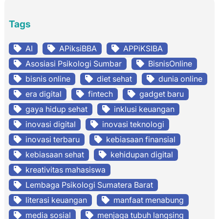
Tags
AI
APiksiBBA
APPiKSIBA
Asosiasi Psikologi Sumbar
BisnisOnline
bisnis online
diet sehat
dunia online
era digital
fintech
gadget baru
gaya hidup sehat
inklusi keuangan
inovasi digital
inovasi teknologi
inovasi terbaru
kebiasaan finansial
kebiasaan sehat
kehidupan digital
kreativitas mahasiswa
Lembaga Psikologi Sumatera Barat
literasi keuangan
manfaat menabung
media sosial
menjaga tubuh langsing