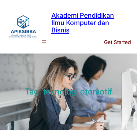
Skip
to
Akademi Pendidikan
content
Ilmu Komputer dan
Bisnis
Get Started
Tag:
teknologi otomotif