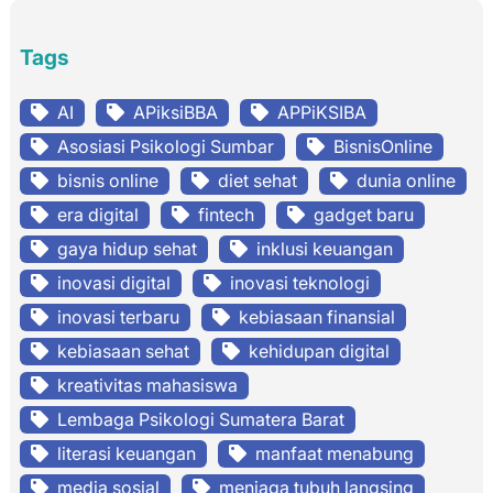
Tags
AI
APiksiBBA
APPiKSIBA
Asosiasi Psikologi Sumbar
BisnisOnline
bisnis online
diet sehat
dunia online
era digital
fintech
gadget baru
gaya hidup sehat
inklusi keuangan
inovasi digital
inovasi teknologi
inovasi terbaru
kebiasaan finansial
kebiasaan sehat
kehidupan digital
kreativitas mahasiswa
Lembaga Psikologi Sumatera Barat
literasi keuangan
manfaat menabung
media sosial
menjaga tubuh langsing