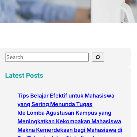
S
e
a
Latest Posts
r
c
Tips Belajar Efektif untuk Mahasiswa
h
yang Sering Menunda Tugas
Ide Lomba Agustusan Kampus yang
Meningkatkan Kekompakan Mahasiswa
Makna Kemerdekaan bagi Mahasiswa di