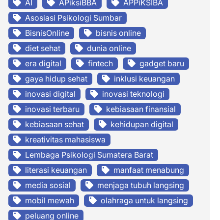
AI
APiksiBBA
APPiKSIBA
Asosiasi Psikologi Sumbar
BisnisOnline
bisnis online
diet sehat
dunia online
era digital
fintech
gadget baru
gaya hidup sehat
inklusi keuangan
inovasi digital
inovasi teknologi
inovasi terbaru
kebiasaan finansial
kebiasaan sehat
kehidupan digital
kreativitas mahasiswa
Lembaga Psikologi Sumatera Barat
literasi keuangan
manfaat menabung
media sosial
menjaga tubuh langsing
mobil mewah
olahraga untuk langsing
peluang online