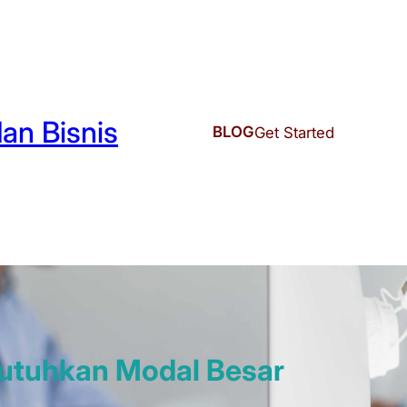
an Bisnis
BLOG
Get Started
mbutuhkan Modal Besar