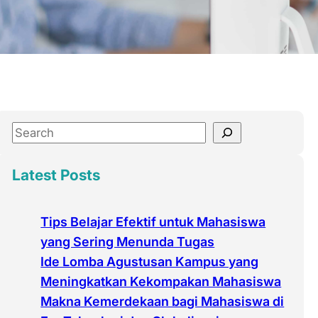
S
e
a
Latest Posts
r
c
Tips Belajar Efektif untuk Mahasiswa
h
yang Sering Menunda Tugas
Ide Lomba Agustusan Kampus yang
Meningkatkan Kekompakan Mahasiswa
Makna Kemerdekaan bagi Mahasiswa di