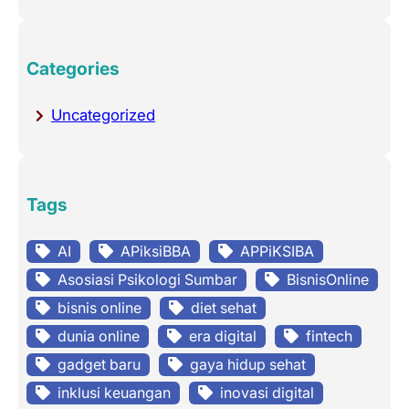
Categories
Uncategorized
Tags
AI
APiksiBBA
APPiKSIBA
Asosiasi Psikologi Sumbar
BisnisOnline
bisnis online
diet sehat
dunia online
era digital
fintech
gadget baru
gaya hidup sehat
inklusi keuangan
inovasi digital