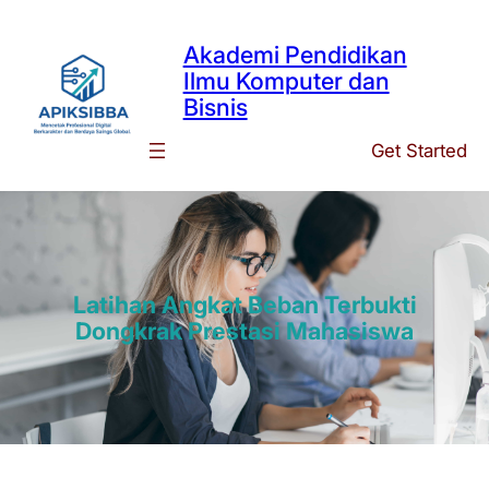
Skip
to
Akademi Pendidikan
content
Ilmu Komputer dan
Bisnis
Get Started
Latihan Angkat Beban Terbukti
Dongkrak Prestasi Mahasiswa