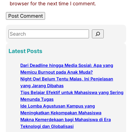
browser for the next time I comment.
S
e
a
Latest Posts
r
c
Dari Deadline hingga Media Sosial: Apa yang
h
Memicu Burnout pada Anak Muda?
Night Owl Belum Tentu Malas, Ini Penjelasan
yang Jarang Dibahas
Tips Belajar Efektif untuk Mahasiswa yang Sering
Menunda Tugas
Ide Lomba Agustusan Kampus yang
Meningkatkan Kekompakan Mahasiswa
Makna Kemerdekaan bagi Mahasiswa di Era
Teknologi dan Globalisasi