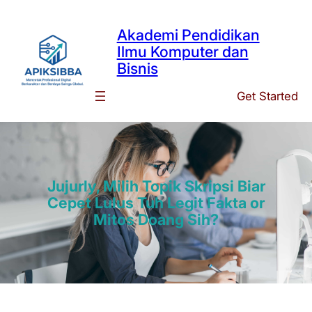
Skip
to
Akademi Pendidikan
content
Ilmu Komputer dan
Bisnis
Get Started
Jujurly, Milih Topik Skripsi Biar
Cepet Lulus Tuh Legit Fakta or
Mitos Doang Sih?