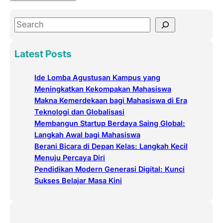
S
e
a
Latest Posts
r
c
Ide Lomba Agustusan Kampus yang
h
Meningkatkan Kekompakan Mahasiswa
Makna Kemerdekaan bagi Mahasiswa di Era
Teknologi dan Globalisasi
Membangun Startup Berdaya Saing Global:
Langkah Awal bagi Mahasiswa
Berani Bicara di Depan Kelas: Langkah Kecil
Menuju Percaya Diri
Pendidikan Modern Generasi Digital: Kunci
Sukses Belajar Masa Kini