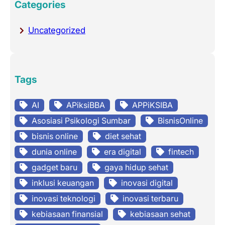
Categories
Uncategorized
Tags
AI
APiksiBBA
APPiKSIBA
Asosiasi Psikologi Sumbar
BisnisOnline
bisnis online
diet sehat
dunia online
era digital
fintech
gadget baru
gaya hidup sehat
inklusi keuangan
inovasi digital
inovasi teknologi
inovasi terbaru
kebiasaan finansial
kebiasaan sehat