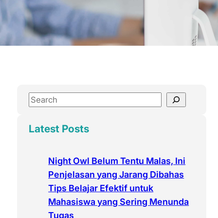
S
e
a
Latest Posts
r
c
Night Owl Belum Tentu Malas, Ini
h
Penjelasan yang Jarang Dibahas
Tips Belajar Efektif untuk
Mahasiswa yang Sering Menunda
Tugas