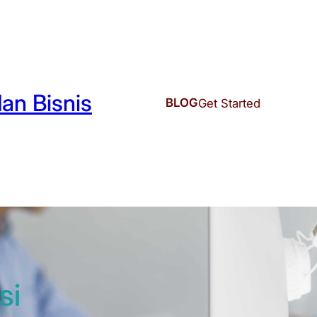
an Bisnis
BLOG
Get Started
si