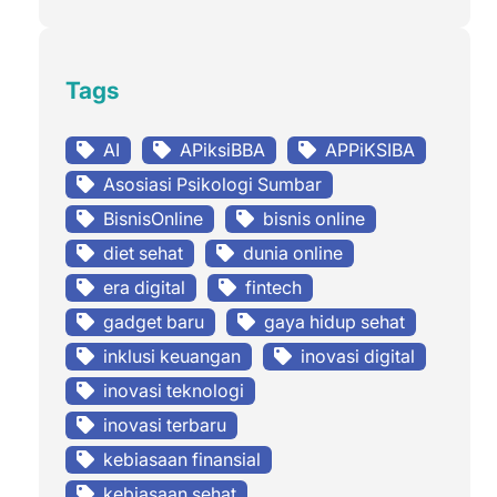
Tags
AI
APiksiBBA
APPiKSIBA
Asosiasi Psikologi Sumbar
BisnisOnline
bisnis online
diet sehat
dunia online
era digital
fintech
gadget baru
gaya hidup sehat
inklusi keuangan
inovasi digital
inovasi teknologi
inovasi terbaru
kebiasaan finansial
kebiasaan sehat