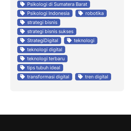
Psikologi di Sumatera Barat
Psikologi Indonesia
robotika
strategi bisnis
strategi bisnis sukses
StrategiDigital
teknologi
teknologi digital
teknologi terbaru
tips tubuh ideal
transformasi digital
tren digital