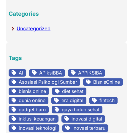
Categories
Uncategorized
Tags
AI
APiksiBBA
APPiKSIBA
Asosiasi Psikologi Sumbar
BisnisOnline
bisnis online
diet sehat
dunia online
era digital
fintech
gadget baru
gaya hidup sehat
inklusi keuangan
inovasi digital
inovasi teknologi
inovasi terbaru