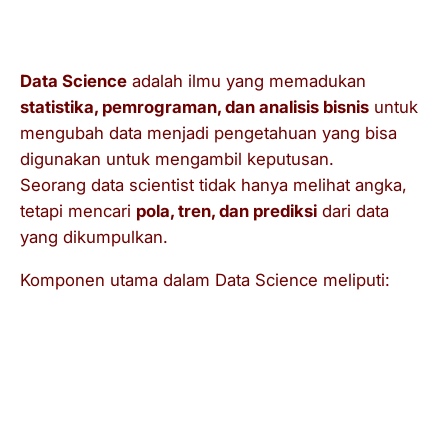
Apa Itu Data Science?
Data Science
adalah ilmu yang memadukan
statistika, pemrograman, dan analisis bisnis
untuk
mengubah data menjadi pengetahuan yang bisa
digunakan untuk mengambil keputusan.
Seorang data scientist tidak hanya melihat angka,
tetapi mencari
pola, tren, dan prediksi
dari data
yang dikumpulkan.
Komponen utama dalam Data Science meliputi:
Data Collection
– Mengumpulkan data dari
berbagai sumber.
Data Cleaning
– Membersihkan data agar
bebas dari error dan duplikasi.
Data Analysis
– Menggunakan teknik statistik