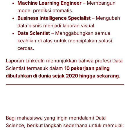
Machine Learning Engineer
– Membangun
model prediksi otomatis.
Business Intelligence Specialist
– Mengubah
data bisnis menjadi laporan visual.
Data Scientist
– Menggabungkan semua
keahlian di atas untuk menciptakan solusi
cerdas.
Laporan LinkedIn menunjukkan bahwa profesi Data
Scientist termasuk dalam
10 pekerjaan paling
dibutuhkan di dunia sejak 2020 hingga sekarang.
Langkah Awal Mahasiswa Menuju
Dunia Data
Bagi mahasiswa yang ingin mendalami Data
Science, berikut langkah sederhana untuk memulai: