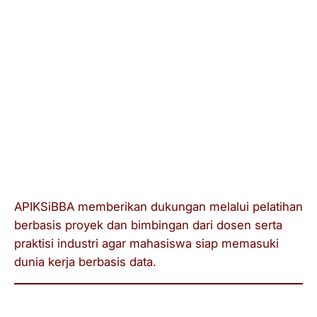
Pelajari Dasar Statistik dan Logika Data.
Kuasai Bahasa Pemrograman Python dan
SQL.
Gunakan Tools Populer
seperti Pandas,
Tableau, dan Power BI.
Ikuti Kursus Online dan Proyek Data Nyata.
Bangun Portofolio Visualisasi dan Analisis
Sendiri.
APIKSiBBA memberikan dukungan melalui pelatihan
berbasis proyek dan bimbingan dari dosen serta
praktisi industri agar mahasiswa siap memasuki
dunia kerja berbasis data.
Kesimpulan