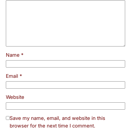
Name
*
Email
*
Website
Save my name, email, and website in this
browser for the next time I comment.