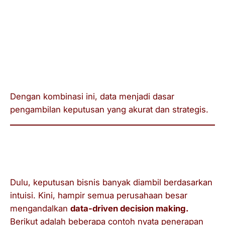
untuk menemukan pola.
Machine Learning
– Melatih model untuk
membuat prediksi otomatis.
Data Visualization
– Menyajikan hasil analisis
dalam bentuk grafik atau dashboard.
Dengan kombinasi ini, data menjadi dasar
pengambilan keputusan yang akurat dan strategis.
Bagaimana Data Science Mengubah
Dunia Bisnis
Dulu, keputusan bisnis banyak diambil berdasarkan
intuisi. Kini, hampir semua perusahaan besar
mengandalkan
data-driven decision making.
Berikut adalah beberapa contoh nyata penerapan