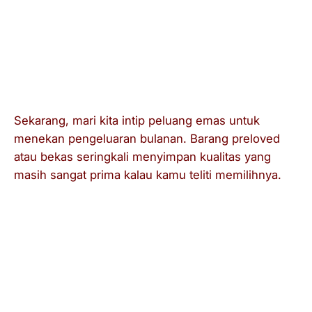
dari pengembang agar keamanan data
komputer tetap terjaga.
Kapan Barang Bekas Jadi Pilihan
Tepat?
Sekarang, mari kita intip peluang emas untuk
menekan pengeluaran bulanan. Barang
preloved
atau bekas seringkali menyimpan kualitas yang
masih sangat prima kalau kamu teliti memilihnya.
Buku Teks Original:
Dosen sering meminta
kamu memiliki buku literatur tebal yang
harganya lumayan menyayat hati. Nah, kamu
bisa mencari kakak tingkat yang sudah lulus
mata kuliah tersebut dan membeli buku bekas
milik mereka. Kadang kala, senior suka