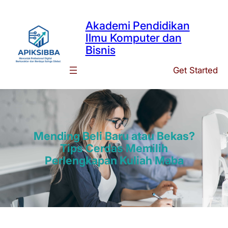
Skip
to
Akademi Pendidikan
content
Ilmu Komputer dan
Bisnis
Get Started
Mending Beli Baru atau Bekas?
Tips Cerdas Memilih
Perlengkapan Kuliah Maba