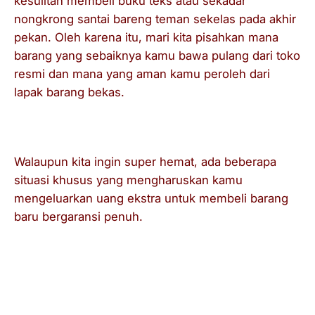
kesulitan membeli buku teks atau sekadar
nongkrong santai bareng teman sekelas pada akhir
pekan. Oleh karena itu, mari kita pisahkan mana
barang yang sebaiknya kamu bawa pulang dari toko
resmi dan mana yang aman kamu peroleh dari
lapak barang bekas.
Kapan Kamu Harus Beli Barang Baru?
Walaupun kita ingin super hemat, ada beberapa
situasi khusus yang mengharuskan kamu
mengeluarkan uang ekstra untuk membeli barang
baru bergaransi penuh.
Barang Elektronik Utama:
Laptop atau tablet
merupakan senjata utama kamu selama
menempuh pendidikan bertahun-tahun. Kalau
kamu punya anggaran yang cukup, usahakan