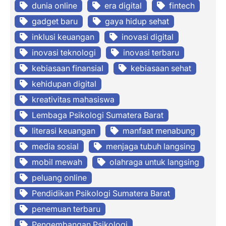
dunia online
era digital
fintech
gadget baru
gaya hidup sehat
inklusi keuangan
inovasi digital
inovasi teknologi
inovasi terbaru
kebiasaan finansial
kebiasaan sehat
kehidupan digital
kreativitas mahasiswa
Lembaga Psikologi Sumatera Barat
literasi keuangan
manfaat menabung
media sosial
menjaga tubuh langsing
mobil mewah
olahraga untuk langsing
peluang online
Pendidikan Psikologi Sumatera Barat
penemuan terbaru
Pengembangan Psikologi