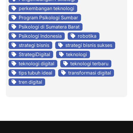
perkembangan teknologi
Program Psikologi Sumbar
Psikologi di Sumatera Barat
Psikologi Indonesia
robotika
strategi bisnis
strategi bisnis sukses
StrategiDigital
teknologi
teknologi digital
teknologi terbaru
tips tubuh ideal
transformasi digital
tren digital