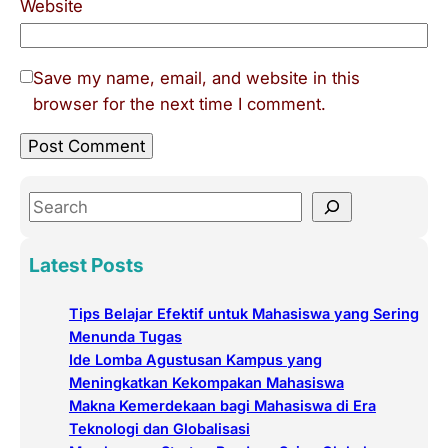
Website
Save my name, email, and website in this
browser for the next time I comment.
S
e
a
Latest Posts
r
c
Tips Belajar Efektif untuk Mahasiswa yang Sering
h
Menunda Tugas
Ide Lomba Agustusan Kampus yang
Meningkatkan Kekompakan Mahasiswa
Makna Kemerdekaan bagi Mahasiswa di Era
Teknologi dan Globalisasi